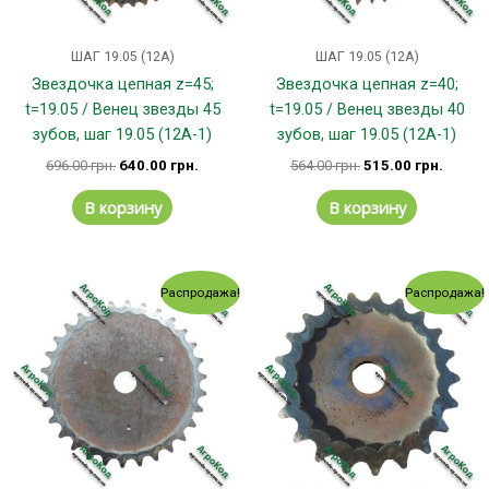
ШАГ 19.05 (12А)
ШАГ 19.05 (12А)
Звездочка цепная z=45;
Звездочка цепная z=40;
t=19.05 / Венец звезды 45
t=19.05 / Венец звезды 40
зубов, шаг 19.05 (12А-1)
зубов, шаг 19.05 (12А-1)
696.00
грн.
640.00
грн.
564.00
грн.
515.00
грн.
В корзину
В корзину
Первоначальная
Текущая
Первоначальная
Текущ
Распродажа!
Распродажа!
цена
цена:
цена
цена:
составляла
292.00 грн..
составляла
192.00
321.00 грн..
219.00 грн..