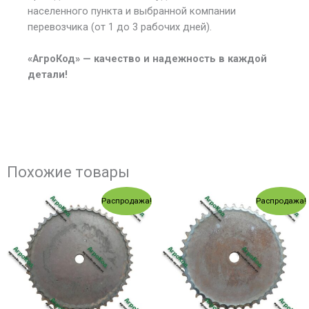
населенного пункта и выбранной компании
перевозчика (от 1 до 3 рабочих дней).
«АгроКод» — качество и надежность в каждой
детали!
Похожие товары
Первоначальная
Текущая
Первоначальная
Текущ
Распродажа!
Распродажа!
цена
цена:
цена
цена:
составляла
640.00 грн..
составляла
515.00
696.00 грн..
564.00 грн..