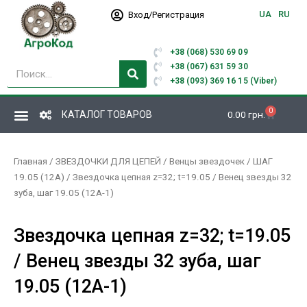
Перейти
UA
RU
Вход/Регистрация
к
содержимому
+38 (068) 530 69 09
Поиск
+38 (067) 631 59 30
+38 (093) 369 16 15 (Viber)
0
Корзина
КАТАЛОГ ТОВАРОВ
0.00
грн.
Главная
/
ЗВЕЗДОЧКИ ДЛЯ ЦЕПЕЙ
/
Венцы звездочек
/
ШАГ
19.05 (12А)
/ Звездочка цепная z=32; t=19.05 / Венец звезды 32
зуба, шаг 19.05 (12А-1)
Звездочка цепная z=32; t=19.05
/ Венец звезды 32 зуба, шаг
19.05 (12А-1)