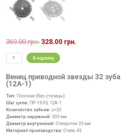
Первоначальная
Текущая
369.00
грн.
328.00
грн.
цена
цена:
составляла
328.00 грн..
Количество
В корзину
369.00 грн..
товара
Звездочка
Венец приводной звезды 32 зуба
цепная
(12А-1)
z=32;
t=19.05
Тип:
Плоская (без ступицы)
/
Шаг цепи:
ПР-19.05, 12А-1
Венец
Количество зубьев:
z=32
звезды
Диаметр наружный:
203 мм
32
Диаметр внутренний:
Отверстие 25 мм
зуба,
Материал производства:
Cталь 45
шаг