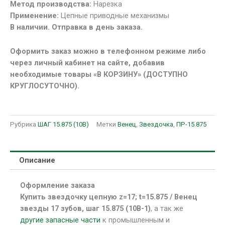
Метод производства:
Нарезка
15.875
Применение:
Цепные приводные механизмы
(10В-1)
В наличии. Отправка в день заказа.
Оформить заказ можно в телефонном режиме либо
через личный кабинет на сайте, добавив
необходимые товары «В КОРЗИНУ» (ДОСТУПНО
КРУГЛОСУТОЧНО).
Рубрика
ШАГ 15.875 (10В)
Метки
Венец
,
Звездочка
,
ПР-15.875
Описание
Оформление заказа
Купить звездочку цепную z=17; t=15.875 / Венец
звезды 17 зубов, шаг 15.875 (10В-1)
, а так же
другие запасные части
к промышленным и