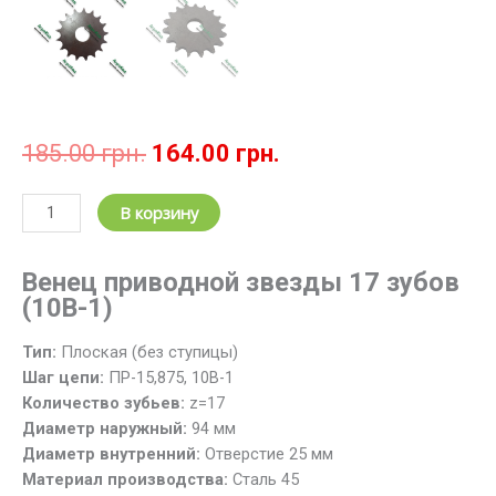
Первоначальная
Текущая
185.00
грн.
164.00
грн.
цена
цена:
составляла
164.00 грн..
Количество
В корзину
185.00 грн..
товара
Звездочка
Венец приводной звезды 17 зубов
цепная
(10В-1)
z=17;
t=15.875
Тип:
Плоская (без ступицы)
/
Шаг цепи:
ПР-15,875, 10B-1
Венец
Количество зубьев:
z=17
звезды
Диаметр наружный:
94 мм
17
Диаметр внутренний:
Отверстие 25 мм
зубов,
Материал производства:
Cталь 45
шаг