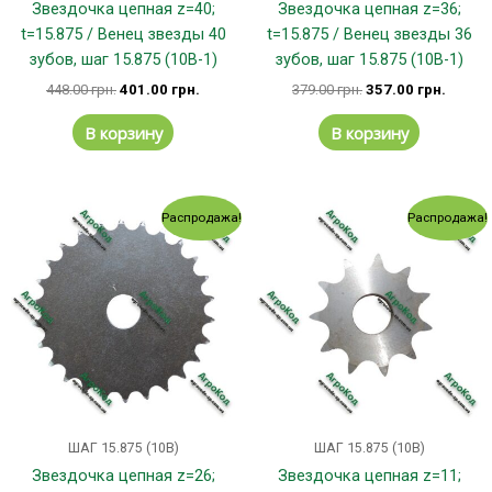
Звездочка цепная z=40;
Звездочка цепная z=36;
t=15.875 / Венец звезды 40
t=15.875 / Венец звезды 36
зубов, шаг 15.875 (10В-1)
зубов, шаг 15.875 (10В-1)
448.00
грн.
401.00
грн.
379.00
грн.
357.00
грн.
В корзину
В корзину
Первоначальная
Текущая
Первоначальная
Текущ
Распродажа!
Распродажа!
цена
цена:
цена
цена:
составляла
248.00 грн..
составляла
122.00
266.00 грн..
139.00 грн..
ШАГ 15.875 (10В)
ШАГ 15.875 (10В)
Звездочка цепная z=26;
Звездочка цепная z=11;