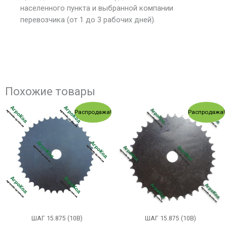
населенного пункта и выбранной компании
перевозчика (от 1 до 3 рабочих дней).
Похожие товары
Первоначальная
Текущая
Первоначальная
Текущ
Распродажа!
Распродажа!
цена
цена:
цена
цена:
составляла
401.00 грн..
составляла
357.00
448.00 грн..
379.00 грн..
ШАГ 15.875 (10В)
ШАГ 15.875 (10В)