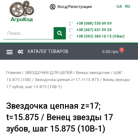
Перейти
UA
RU
Вход/Регистрация
к
содержимому
+38 (068) 530 69 09
Поиск
+38 (067) 631 59 30
+38 (093) 369 16 15 (Viber)
0
Корзина
КАТАЛОГ ТОВАРОВ
0.00
грн.
Главная
/
ЗВЕЗДОЧКИ ДЛЯ ЦЕПЕЙ
/
Венцы звездочек
/
ШАГ
15.875 (10В)
/ Звездочка цепная z=17; t=15.875 / Венец звезды
17 зубов, шаг 15.875 (10В-1)
Звездочка цепная z=17;
t=15.875 / Венец звезды 17
зубов, шаг 15.875 (10В-1)