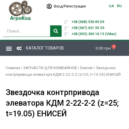
Перейти
UA
RU
Вход/Регистрация
к
содержимому
+38 (068) 530 69 09
Поиск
+38 (067) 631 59 30
+38 (093) 369 16 15 (Viber)
0
Корзина
КАТАЛОГ ТОВАРОВ
0.00
грн.
Главная
/
ЗАПЧАСТИ ДЛЯ КОМБАЙНОВ
/
Енисей
/ Звездочка
контрпривода элеватора КДМ 2-22-2-2 (z=25; t=19.05) ЕНИСЕЙ
Звездочка контрпривода
элеватора КДМ 2-22-2-2 (z=25;
t=19.05) ЕНИСЕЙ