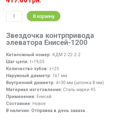
417.00
грн.
Количество
В корзину
товара
Звездочка
Звезд
очк
а контрпривода
контрпривода
элеватора Енисей-1200
элеватора
КДМ
Каталожный номер:
КДМ 2-22-2-2
2-
Шаг цепи:
t=19,05
22-
Количество зубов:
z=25
2-
Наружный диаметр:
161 мм
2
Внутренний диаметр:
d=30 мм (шпонка 8 мм)
(z=25;
Материал изготовления:
Сталь марки 45
t=19.05)
Применение:
Енисей
ЕНИСЕЙ
Состояние:
Новое
В наличии. Отправка в день заказа.