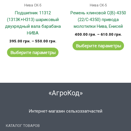
странице
стр
Нива СК-5
Нива СК-5
товара.
тов
Подшипник 11312
Ремень клиновой С(В)-4350
(1313K+H313) шариковый
(22/С-4350) привода
двухрядный вала барабана
молотилки Нива, Енисей
НИВА
400.00
грн.
–
610.00
грн.
395.00
грн.
–
550.00
грн.
Выберите параметры
Выберите параметры
«АгроКод»
Интернет-магазин сельхоззапчастей
КАТАЛОГ ТОВАРОВ