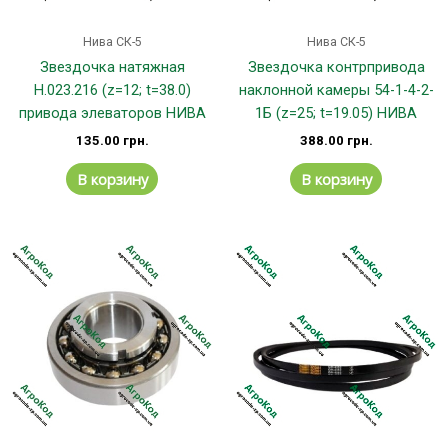
Нива СК-5
Нива СК-5
Звездочка натяжная
Звездочка контрпривода
Н.023.216 (z=12; t=38.0)
наклонной камеры 54-1-4-2-
привода элеваторов НИВА
1Б (z=25; t=19.05) НИВА
135.00
грн.
388.00
грн.
В корзину
В корзину
Этот
Эт
товар
тов
имеет
им
несколько
не
вариаций.
вар
Опции
Оп
можно
мо
выбрать
вы
на
на