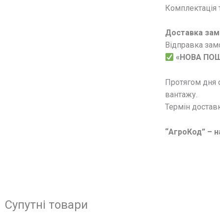
Комплектація т
Доставка зам
Відправка замо
«НОВА ПО
Протягом дня 
вантажу.
Термін доставк
“АгроКод” – на
Супутні товари