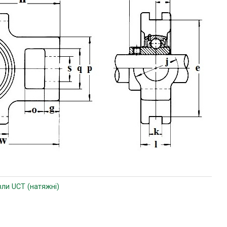
зли UCT (натяжні)