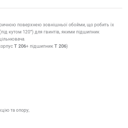
феричною поверхнею зовнішньої обойми, що робить їх
ід кутом 120°) для гвинтів, якими підшипник
щільнювача.
корпус
T 206
+ підшипник
T 206
)
кцію та опору;