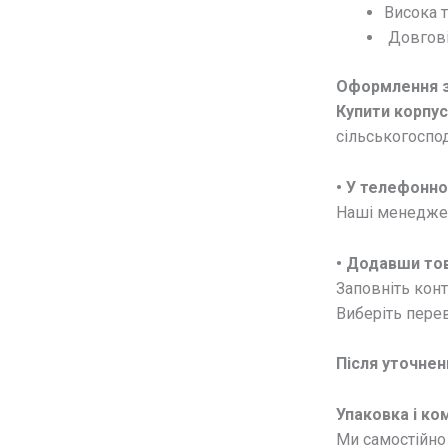
Висока т
Довговіч
Оформлення 
Купити корпус
сільськогоспо
• У телефонн
Наші менеджери
• Додавши тов
Заповніть конт
Виберіть перев
Після уточнен
Упаковка і ко
Ми самостійно 