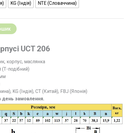
я)
KG (Індія)
NTE (Словаччина)
ошик
рпусі UCT 206
к, корпус, маслянка
 (Т-подібний)
 мм
н
на), KG (Індія), СТ (Китай), FBJ (Японія)
 в день замовлення.