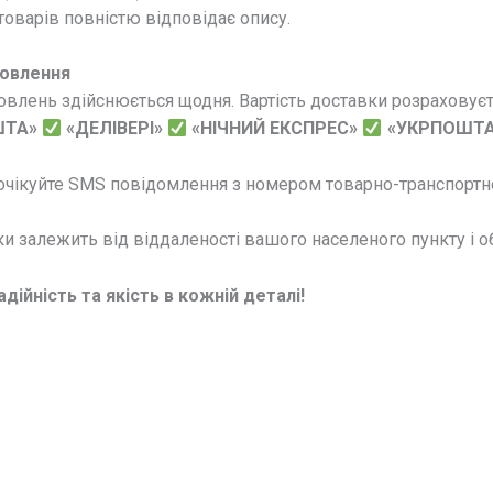
оварів повністю відповідає опису.
овлення
влень здійснюється щодня. Вартість доставки розраховуєть
ШТА»
«ДЕЛІВЕРІ»
«НІЧНИЙ ЕКСПРЕС»
«УКРПОШТА
очікуйте SMS повідомлення з номером товарно-транспортно
и залежить від віддаленості вашого населеного пункту і обр
дійність та якість в кожній деталі!