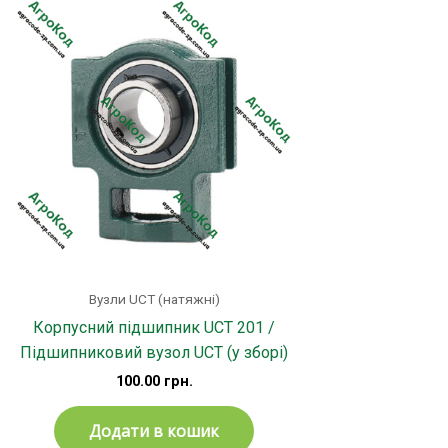
в.
три
и
і
Вузли UCT (натяжні)
Корпусний підшипник UCT 201 /
Підшипниковий вузол UCT (у зборі)
100.00
грн.
Додати в кошик