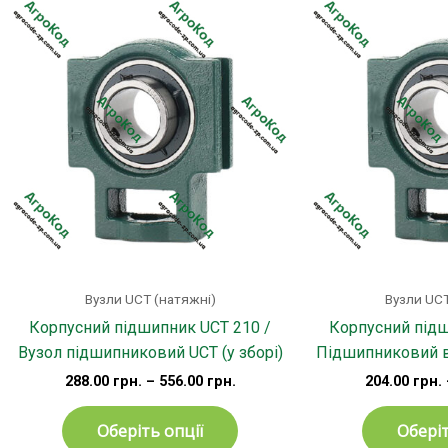
Цей
товар
має
кілька
варіантів.
Параметри
можна
вибрати
на
сторінці
товару
Вузли UCT (натяжні)
Вузли UCT
Корпусний підшипник UCT 210 /
Корпусний підш
Вузол підшипниковий UCT (у зборі)
Підшипниковий ву
288.00
грн.
–
556.00
грн.
204.00
грн.
Оберіть опції
Оберіт