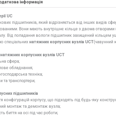
одаткова інформація
рії UC
кових підшипників, який відрізняється від інших видів с
ваними. Вони мають внутрішнє кільце з двома отворами (п
валу. Від попадання вологи підшипник захищений кільцем у
ою спеціальних
натяжних корпусних вузлів UCT
(чавунний 
натяжних корпусних вузлів UCT
ьна сфера;
ове обладнання;
господарська техніка;
 та транспортери;
усних підшипників
я конфігурацій корпусу, що підходять під будь-яку констру
ий монтаж та демонтаж вузла;
сть биття на осі під час роботи;