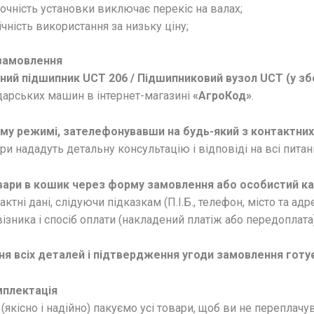
очність установки виключає перекіс на валах;
ність використання за низьку ціну;
замовлення
ний підшипник UCT 206 / Підшипниковий вузол UCT (у зб
дарських машин в інтернет-магазині
«АгроКод»
.
ому режимі, зателефонувавши на будь-який з контактни
 нададуть детальну консультацію і відповіді на всі питанн
ари в кошик через форму замовлення або особистий кабі
актні дані, слідуючи підказкам (П.І.Б., телефон, місто та ад
ізника і спосіб оплати (накладений платіж або передоплата)
ня всіх деталей і підтвердження угоди замовлення готу
мплектація
(якісно і надійно) пакуємо усі товари, щоб ви не переплачу