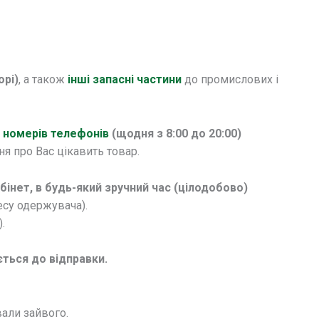
орі)
, а також
інші запасні частини
до промислових і
х
номерів телефонів
(щодня з 8:00 до 20:00)
я про Вас цікавить товар.
нет, в будь-який зручний час (цілодобово)
ресу одержувача).
.
ється до відправки.
вали зайвого.