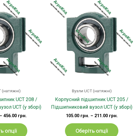
Цей
Цей
товар
товар
має
має
кілька
кілька
варіантів.
варіанті
Параметри
Параме
можна
можна
вибрати
вибрат
на
на
сторінці
сторінц
товару
товару
 (натяжні)
Вузли UCT (натяжні)
ипник UCT 208 /
Корпусний підшипник UCT 205 /
зол UCT (у зборі)
Підшипниковий вузол UCT (у зборі)
–
456.00
грн.
105.00
грн.
–
211.00
грн.
ь опції
Оберіть опції