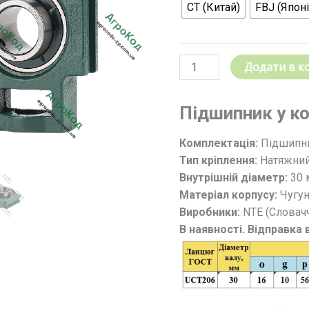
CT (Китай)
FBJ (Японі
UCT
206
/
Підшипниковий
Додати в к
вузол
UCT
Підшипник у ко
(у
зборі)
Комплектація:
Підшипни
кількість
Тип кріплення:
Натяжний
Внутрішній діаметр:
30
Матеріал корпусу:
Чугу
Виробники:
NTE (Словаччи
В наявності. Відправка