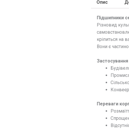
Опис
Д
Підшипники се
Різновид куль
самовстановлю
кріпиться на 
Вони є частин
Застосування 
Будівел
Промисл
Сільсько
Конвеєри
Переваги корп
Розмаїтт
Спрощен
Відсутні