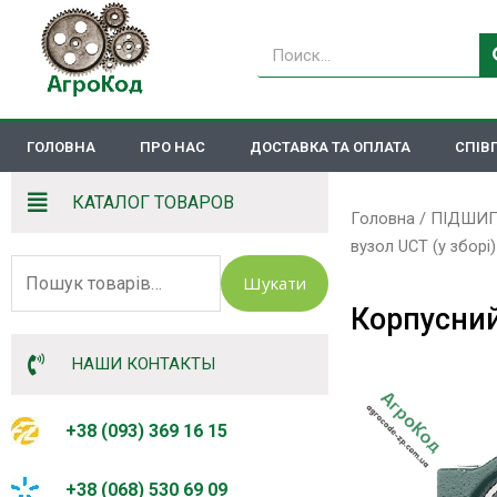
Перейти
до
Пошук
вмісту
ГОЛОВНА
ПРО НАС
ДОСТАВКА ТА ОПЛАТА
СПІВ
КАТАЛОГ ТОВАРОВ
Головна
/
ПІДШИП
вузол UCT (у зборі)
Шукати:
Шукати
Корпусний
НАШИ КОНТАКТЫ
+38 (093) 369 16 15
+38 (068) 530 69 09