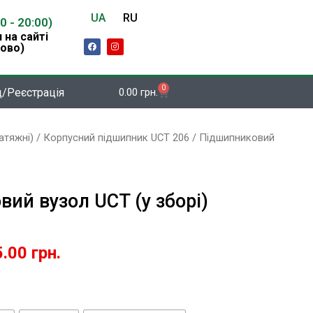
UA
RU
00 - 20:00)
 на сайті
F
I
ово)
a
n
c
s
e
t
b
a
o
g
0
Кошик
д/Реєстрація
0.00
грн.
o
r
k
a
m
атяжні)
/ Корпусний підшипник UCT 206 / Підшипниковий
ий вузол UCT (у зборі)
5.00
грн.