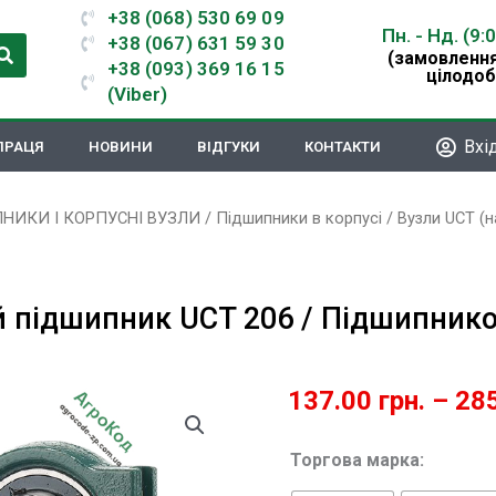
+38 (068) 530 69 09
Пн. - Нд. (9:
+38 (067) 631 59 30
(замовлення
+38 (093) 369 16 15
цілодоб
(Viber)
Вхі
ПРАЦЯ
НОВИНИ
ВІДГУКИ
КОНТАКТИ
НИКИ І КОРПУСНІ ВУЗЛИ
/
Підшипники в корпусі
/
Вузли UCT (н
 підшипник UCT 206 / Підшипников
137.00
грн.
–
28
Корпусний
Торгова марка:
підшипник