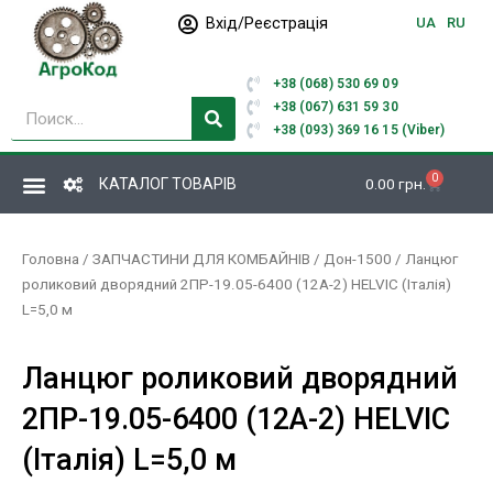
Перейти
Вхід/Реєстрація
UA
RU
до
вмісту
+38 (068) 530 69 09
Пошук
+38 (067) 631 59 30
+38 (093) 369 16 15 (Viber)
0
Кошик
КАТАЛОГ ТОВАРІВ
0.00
грн.
Головна
/
ЗАПЧАСТИНИ ДЛЯ КОМБАЙНІВ
/
Дон-1500
/ Ланцюг
роликовий дворядний 2ПР-19.05-6400 (12А-2) HELVIC (Італія)
L=5,0 м
Ланцюг роликовий дворядний
2ПР-19.05-6400 (12А-2) HELVIC
(Італія) L=5,0 м