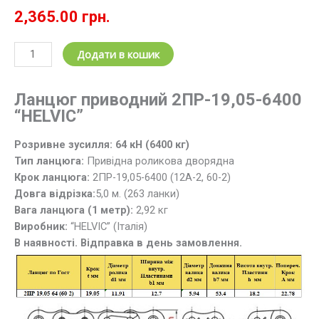
2,365.00
грн.
Ланцюг
Додати в кошик
роликовий
дворядний
Ланцюг приводний 2ПР-19,05-6400
2ПР-19.05-
“HELVIC”
6400
(12А-2)
Розривне зусилля: 64 кН (6400 кг)
HELVIC
Тип ланцюга:
Привідна роликова дворядна
(Італія)
Крок ланцюга:
2ПР-19,05-6400 (12А-2, 60-2)
L=5,0
Довга відрізка:
5,0 м. (263 ланки)
м
Вага ланцюга (1 метр):
2,92 кг
кількість
Виробник:
“HELVIC” (Італія)
В наявності. Відправка в день замовлення.