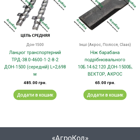
Дон-1500
Інші (Акрос, Полісся, Claas)
Ланцюг транспортерний
Ніж барабана
ТРД-38.0-4600-1-2-8-2
подрібнювального
ДОН-1500 (середній) L=2,698
10Б.14.62.120 ДОН-1500Б,
м
ВЕКТОР, АКРОС
485.00
грн.
65.00
грн.
Додати в кошик
Додати в кошик
«АгроКод»