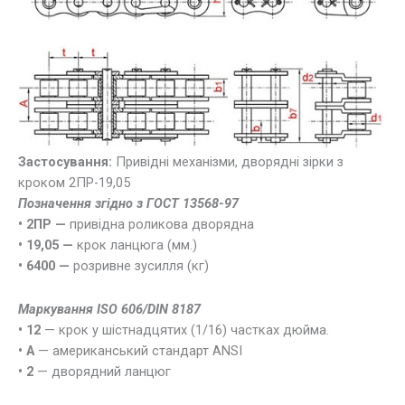
Застосування:
Привідні механізми, дворядні зірки з
кроком 2ПР-19,05
Позначення згідно з ГОСТ 13568-97
• 2ПР —
привідна роликова дворядна
• 19,05 —
крок ланцюга (мм.)
• 6400 —
розривне зусилля (кг)
Маркування ISO 606/DIN 8187
• 12
— крок у шістнадцятих (1/16) частках дюйма.
• А
— американський стандарт ANSI
• 2
— дворядний ланцюг