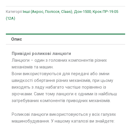
Категорії
Інші (Акрос, Полісся, Claas)
,
Дон-1500
,
Крок ПР-19.05
(12A)
Опис
Привідні роликові ланцюги
Ланцюги – один з головних компонентів різних
механізмів та машин.
Вони використовуються для передачі або зміни
швидкості обертання різних механізмів, при цьому
виходять з ладу набагато частіше порівняно із
зірочками. Саме тому ланцюги є одними із найбільш
затребуваних компонентів приводних механізмів.
Роликові ланцюги використовуються у всіх галузях
машинобудування. У нашому каталозі ви знайдете: