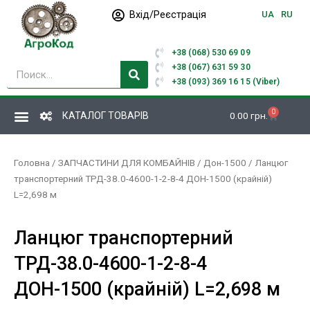
Перейти
Вхід/Реєстрація
UA
RU
до
вмісту
+38 (068) 530 69 09
Пошук
+38 (067) 631 59 30
+38 (093) 369 16 15 (Viber)
0
Кошик
КАТАЛОГ ТОВАРІВ
0.00
грн.
Головна
/
ЗАПЧАСТИНИ ДЛЯ КОМБАЙНІВ
/
Дон-1500
/ Ланцюг
транспортерний ТРД-38.0-4600-1-2-8-4 ДОН-1500 (крайній)
L=2,698 м
Ланцюг транспортерний
ТРД-38.0-4600-1-2-8-4
ДОН-1500 (крайній) L=2,698 м