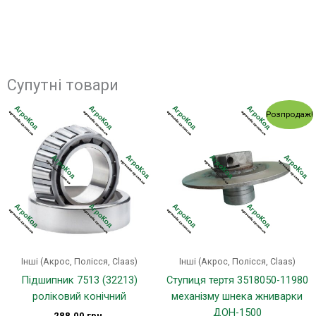
Супутні товари
Оригінальна
Поточ
Розпродаж!
ціна:
ціна:
650.00 грн..
595.00
Інші (Акрос, Полісся, Claas)
Інші (Акрос, Полісся, Claas)
Підшипник 7513 (32213)
Ступиця тертя 3518050-11980
роліковий конічний
механізму шнека жниварки
ДОН-1500
288.00
грн.