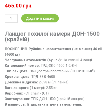
465.00
грн.
Ланцюг
Додати в кошик
транспортерний
ТРД-38.0-
Ланцюг похилої камери ДОН-1500
4600-
(крайній)
1-
2-
ПОСИЛЕНИЙ. Руйнівне навантаження (не менше) 46 кН
8-
(4600 кг)
4
Чергування атачментів (вушок):
На кожній 4 ланці
ДОН-1500
Каталожний номер:
ТРД-38.0-4600-1-2-8-4
(крайній)
Тип ланцюга:
Ланцюг транспортерний (ПОСИЛЕНИЙ)
L=2,698
Крок ланцюга:
ТРД-38.0-4600
м
Довжина відрізка:
2,698 м (71 ланка)
кількість
Вага ланцюга (1 метр):
2,55 кг
Виробник:
«CT chain» (СТ)
Застосування:
ТПК ДОН-1500 (крайній ланцюг)
В наявності. Відправка в день замовлення.