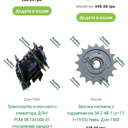
650.00
грн.
595.00
грн.
Додати в кошик
Додати в кошик
Дон-1500
Єнісей
Транспортер колосового
Зірочка натяжна з
елеватора ДОН/
підшипником 54-2-48-1 (z=17;
РСМ-08.134.000-01
t=19.05) Нива, Дон-1500
(посилений ланцюг)
228.00
грн.