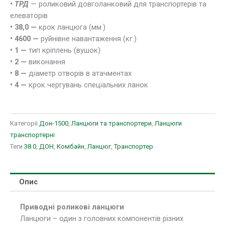
• ТРД
— роликовий довголанковий для транспортерів та
елеваторів
• 38,0 —
крок ланцюга (мм.)
• 4600 —
руйнівне навантаження (кг.)
• 1 —
тип кріплень (вушок)
• 2 —
виконання
• 8 —
діаметр отворів в атачментах
• 4 —
крок чергувань спеціальних ланок
Категорії
Дон-1500
,
Ланцюги та транспортери
,
Ланцюги
транспортерні
Теги
38.0
,
ДОН
,
Комбайн
,
Ланцюг
,
Транспортер
Опис
Приводні роликові ланцюги
Ланцюги – один з головних компонентів різних