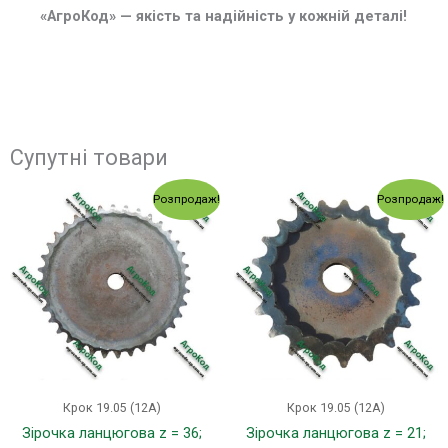
«АгроКод» — якість та надійність у кожній деталі!
Супутні товари
Оригінальна
Поточна
Оригінальна
Поточ
Розпродаж!
Розпродаж!
ціна:
ціна:
ціна:
ціна:
438.00 грн..
387.00 грн..
219.00 грн..
192.00
Крок 19.05 (12А)
Крок 19.05 (12А)
Зірочка ланцюгова z = 36;
Зірочка ланцюгова z = 21;