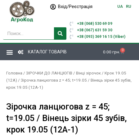
Перейти
Вхід/Реєстрація
UA
RU
до
вмісту
+38 (068) 530 69 09
Пошук
+38 (067) 631 59 30
+38 (093) 369 16 15 (Viber)
0
Кошик
КАТАЛОГ ТОВАРІВ
0.00
грн.
Головна
/
ЗІРОЧКИ ДО ЛАНЦЮГІВ
/
Вінці зірочок
/
Крок 19.05
(12А)
/ Зірочка ланцюгова z = 45; t=19.05 / Вінець зірки 45 зубів,
крок 19.05 (12А-1)
Зірочка ланцюгова z = 45;
t=19.05 / Вінець зірки 45 зубів,
крок 19.05 (12А-1)