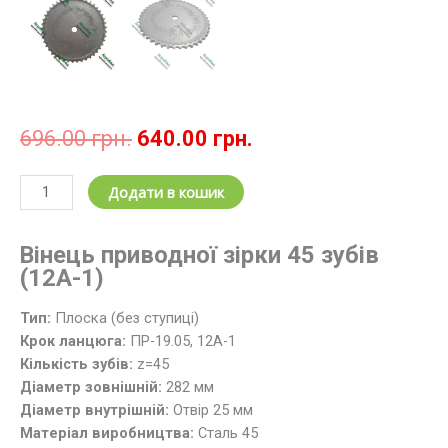
Оригінальна
Поточна
696.00
грн.
640.00
грн.
ціна:
ціна:
696.00 грн..
640.00 грн..
Зірочка
Додати в кошик
ланцюгова
z
Вінець приводної зірки 45 зубів
=
(12А-1)
45;
t=19.05
Тип:
Плоска (без ступиці)
/
Крок ланцюга:
ПР-19.05, 12А-1
Вінець
Кількість зубів:
z=45
зірки
Діаметр зовнішній:
282 мм
45
Діаметр внутрішній:
Отвір 25 мм
зубів,
Матеріал виробництва:
Cталь 45
крок