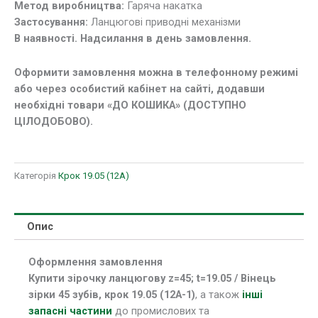
Метод виробництва:
Гаряча накатка
19.05
Застосування:
Ланцюгові приводні механізми
(12А-1)
В наявності. Надсилання в день замовлення.
кількість
Оформити замовлення можна в телефонному режимі
або через особистий кабінет на сайті, додавши
необхідні товари «ДО КОШИКА» (ДОСТУПНО
ЦІЛОДОБОВО).
Категорія
Крок 19.05 (12А)
Опис
Оформлення замовлення
Купити зірочку ланцюгову z=45; t=19.05 / Вінець
зірки 45 зубів, крок 19.05 (12А-1)
, а також
інші
запасні частини
до промислових та