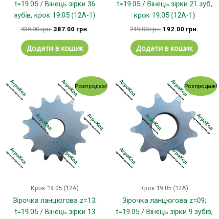
t=19.05 / Вінець зірки 36
t=19.05 / Вінець зірки 21 зуб,
зубів, крок 19.05 (12А-1)
крок 19.05 (12А-1)
438.00
грн.
387.00
грн.
219.00
грн.
192.00
грн.
Додати в кошик
Додати в кошик
Оригінальна
Поточна
Оригінальна
Поточ
Розпродаж!
Розпродаж!
ціна:
ціна:
ціна:
ціна:
200.00 грн..
190.00 грн..
153.00 грн..
139.00
Крок 19.05 (12А)
Крок 19.05 (12А)
Зірочка ланцюгова z=13;
Зірочка ланцюгова z=09;
t=19.05 / Вінець зірки 13
t=19.05 / Вінець зірки 9 зубів,