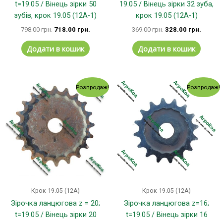
t=19.05 / Вінець зірки 50
19.05 / Вінець зірки 32 зуба,
зубів, крок 19.05 (12А-1)
крок 19.05 (12А-1)
798.00
грн.
718.00
грн.
369.00
грн.
328.00
грн.
Додати в кошик
Додати в кошик
Оригінальна
Поточна
Оригінальна
Поточ
Розпродаж!
Розпродаж!
ціна:
ціна:
ціна:
ціна:
207.00 грн..
189.00 грн..
176.00 грн..
145.00
Крок 19.05 (12А)
Крок 19.05 (12А)
Зірочка ланцюгова z = 20;
Зірочка ланцюгова z=16;
t=19.05 / Вінець зірки 20
t=19.05 / Вінець зірки 16