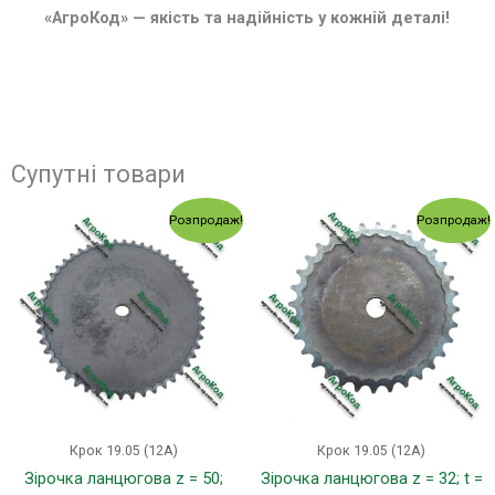
«АгроКод» — якість та надійність у кожній деталі!
Супутні товари
Оригінальна
Поточна
Оригінальна
Поточ
Розпродаж!
Розпродаж!
ціна:
ціна:
ціна:
ціна:
798.00 грн..
718.00 грн..
369.00 грн..
328.00
Крок 19.05 (12А)
Крок 19.05 (12А)
Зірочка ланцюгова z = 50;
Зірочка ланцюгова z = 32; t =