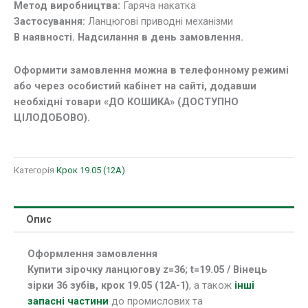
Метод виробництва:
Гаряча накатка
19.05
Застосування:
Ланцюгові приводні механізми
(12А-1)
В наявності. Надсилання в день замовлення.
кількість
Оформити замовлення можна в телефонному режимі
або через особистий кабінет на сайті, додавши
необхідні товари «ДО КОШИКА» (ДОСТУПНО
ЦІЛОДОБОВО).
Категорія
Крок 19.05 (12А)
Опис
Оформлення замовлення
Купити зірочку ланцюгову z=36; t=19.05 / Вінець
зірки 36 зубів, крок 19.05 (12А-1)
, а також
інші
запасні частини
до промислових та