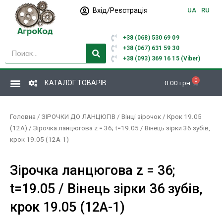
Перейти
Вхід/Реєстрація
UA
RU
до
вмісту
+38 (068) 530 69 09
Пошук
+38 (067) 631 59 30
+38 (093) 369 16 15 (Viber)
0
Кошик
КАТАЛОГ ТОВАРІВ
0.00
грн.
Головна
/
ЗІРОЧКИ ДО ЛАНЦЮГІВ
/
Вінці зірочок
/
Крок 19.05
(12А)
/ Зірочка ланцюгова z = 36; t=19.05 / Вінець зірки 36 зубів,
крок 19.05 (12А-1)
Зірочка ланцюгова z = 36;
t=19.05 / Вінець зірки 36 зубів,
крок 19.05 (12А-1)