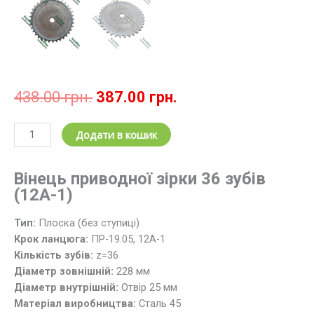
Оригінальна
Поточна
438.00
грн.
387.00
грн.
ціна:
ціна:
438.00 грн..
387.00 грн..
Зірочка
Додати в кошик
ланцюгова
z
Вінець приводної зірки 36 зубів
=
(12А-1)
36;
t=19.05
Тип:
Плоска (без ступиці)
/
Крок ланцюга:
ПР-19.05, 12А-1
Вінець
Кількість зубів:
z=36
зірки
Діаметр зовнішній:
228 мм
36
Діаметр внутрішній:
Отвір 25 мм
зубів,
Матеріал виробництва:
Cталь 45
крок