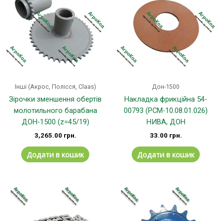
Інші (Акрос, Полісся, Claas)
Дон-1500
Зірочки зменшення обертів
Накладка фрикційна 54-
молотильного барабана
00793 (РСМ-10.08.01.026)
ДОН-1500 (z=45/19)
НИВА, ДОН
3,265.00
грн.
33.00
грн.
Додати в кошик
Додати в кошик
Цей
товар
має