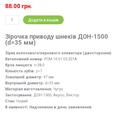
88.00
грн.
Зірочка
Додати в кошик
приводу
шнеків
Зірочка приводу шнеків ДОН-1500
РСМ-10.01.05.201А
(d=35 мм)
(z=7;
t=38.0)
Зірка колосового/зернового елеватора (двостороння)
ДОН-1500
Каталожний номер:
РСМ-10.01.05.201А
d=35
Крок ланцюга:
t=38,0
кількість
Кількість зубів:
z=7
Зовнішній діаметр:
97 мм
Внутрішній діаметр:
d=35 мм
Матеріал виготовлення:
Чугун
Застосування:
ДОН-1500, Акрос, Вектор
Стан:
Новий
В наявності. Надсилання в день замовлення.