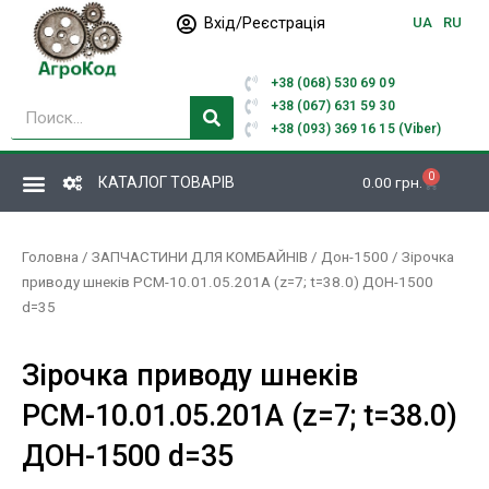
Перейти
Вхід/Реєстрація
UA
RU
до
вмісту
+38 (068) 530 69 09
Пошук
+38 (067) 631 59 30
+38 (093) 369 16 15 (Viber)
0
Кошик
КАТАЛОГ ТОВАРІВ
0.00
грн.
Головна
/
ЗАПЧАСТИНИ ДЛЯ КОМБАЙНІВ
/
Дон-1500
/ Зірочка
приводу шнеків РСМ-10.01.05.201А (z=7; t=38.0) ДОН-1500
d=35
Зірочка приводу шнеків
РСМ-10.01.05.201А (z=7; t=38.0)
ДОН-1500 d=35