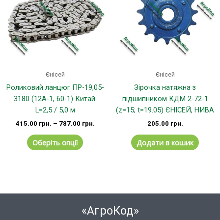
кілька
варіантів.
Параметри
можна
вибрати
на
сторінці
Єнісей
Єнісей
товару
Роликовий ланцюг ПР-19,05-
Зірочка натяжна з
3180 (12А-1, 60-1) Китай.
підшипником КДМ 2-72-1
L=2,5 / 5,0 м
(z=15; t=19.05) ЄНІСЕЙ, НИВА
415.00
грн.
–
787.00
грн.
205.00
грн.
Оберіть опції
Додати в кошик
«АгроКод»