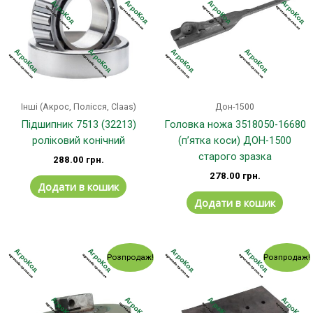
Інші (Акрос, Полісся, Claas)
Дон-1500
Підшипник 7513 (32213)
Головка ножа 3518050-16680
роліковий конічний
(п’ятка коси) ДОН-1500
старого зразка
288.00
грн.
278.00
грн.
Додати в кошик
Додати в кошик
Оригінальна
Поточна
Оригінальна
Поточн
Розпродаж!
Розпродаж!
ціна:
ціна:
ціна:
ціна:
650.00 грн..
595.00 грн..
26.00 грн..
18.00 гр