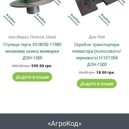
Інші (Акрос, Полісся, Claas)
Дон-1500
Ступиця тертя 3518050-11980
Скребок транспортера
механізму шнека жниварки
елеватора (колосового/
ДОН-1500
зернового) Н.107.004
ДОН-1500
650.00
грн.
595.00
грн.
26.00
грн.
18.00
грн.
Додати в кошик
Додати в кошик
«АгроКод»