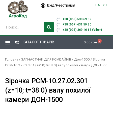
Перейти
Вхід/Реєстрація
UA
RU
до
вмісту
+38 (068) 530 69 09
Пошук
+38 (067) 631 59 30
+38 (093) 369 16 15 (Viber)
0
Кошик
КАТАЛОГ ТОВАРІВ
0.00
грн.
Головна
/
ЗАПЧАСТИНИ ДЛЯ КОМБАЙНІВ
/
Дон-1500
/ Зірочка
РСМ-10.27.02.301 (z=10; t=38.0) валу похилої камери ДОН-1500
Зірочка РСМ-10.27.02.301
(z=10; t=38.0) валу похилої
камери ДОН-1500