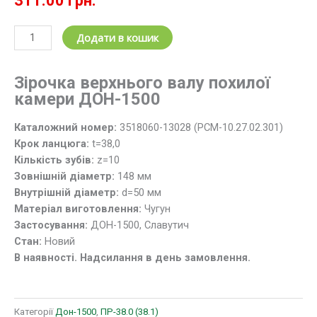
311.00
грн.
Зірочка
Додати в кошик
РСМ-10.27.02.301
(z=10;
Зірочка верхнього валу похилої
t=38.0)
камери ДОН-1500
валу
похилої
Каталожний номер:
3518060-13028 (РСМ-10.27.02.301)
камери
Крок ланцюга:
t=38,0
ДОН-1500
Кількість зубів:
z=10
кількість
Зовнішній діаметр:
148 мм
Внутрішній діаметр:
d=50 мм
Матеріал виготовлення:
Чугун
Застосування:
ДОН-1500, Славутич
Стан:
Новий
В наявності. Надсилання в день замовлення.
Категорії
Дон-1500
,
ПР-38.0 (38.1)