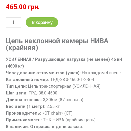
465.00
грн.
Количество
В корзину
товара
Цепь
Цепь наклонной камеры НИВА
транспортерная
(крайняя)
ТРД-38.0-
4600-
УСИЛЕННАЯ / Разрушающая нагрузка (не менее) 46 кН
1-
(4600 кг)
2-
Чередование аттачментов (ушек):
На каждом 4 звене
8-
Каталожный номер:
ТРД-38.0-4600-1-2-8-4
4
Тип цепи:
Цепь транспортерная (УСИЛЕННАЯ)
НИВА
Шаг цепи:
ТРД-38.0-4600
(крайняя)
Длинна отрезка:
3,306 м (87 звеньев)
L=3,306
Вес цепи (1 метр):
2,55 кг
м
Производитель:
«CT chain» (СТ)
Применяемость:
ТНК НИВА (крайняя цепь)
В наличии. Отправка в день заказа.