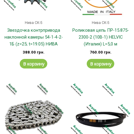
Нива СК-5
Нива СК-5
Звездочка контрпривода
Роликовая цепь ПР-15.875-
наклонной камеры 54-1-4-2-
2300-2 (10B-1) HELVIC
1Б (z=25; t=19.05) НИВА
(Италия) L=5,0 м
388.00
грн.
760.00
грн.
В корзину
В корзину
Этот
Эт
товар
тов
имеет
им
несколько
не
вариаций.
вар
Опции
Оп
можно
мо
выбрать
вы