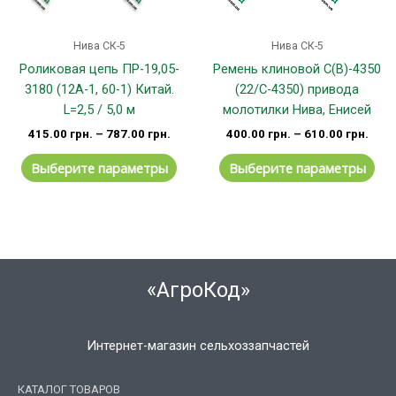
на
на
странице
стр
Нива СК-5
Нива СК-5
товара.
тов
Роликовая цепь ПР-19,05-
Ремень клиновой С(В)-4350
3180 (12А-1, 60-1) Китай.
(22/С-4350) привода
L=2,5 / 5,0 м
молотилки Нива, Енисей
415.00
грн.
–
787.00
грн.
400.00
грн.
–
610.00
грн.
Выберите параметры
Выберите параметры
«АгроКод»
Интернет-магазин сельхоззапчастей
КАТАЛОГ ТОВАРОВ