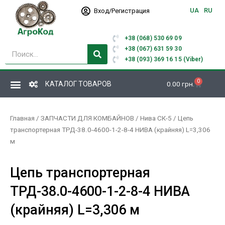
Перейти
UA
RU
Вход/Регистрация
к
содержимому
+38 (068) 530 69 09
Поиск
+38 (067) 631 59 30
+38 (093) 369 16 15 (Viber)
0
Корзина
КАТАЛОГ ТОВАРОВ
0.00
грн.
Главная
/
ЗАПЧАСТИ ДЛЯ КОМБАЙНОВ
/
Нива СК-5
/ Цепь
транспортерная ТРД-38.0-4600-1-2-8-4 НИВА (крайняя) L=3,306
м
Цепь транспортерная
ТРД-38.0-4600-1-2-8-4 НИВА
(крайняя) L=3,306 м