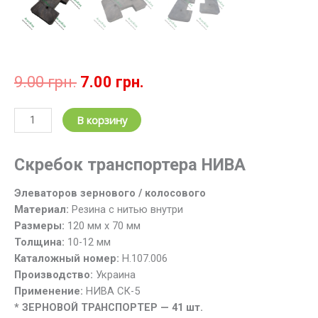
Первоначальная
Текущая
9.00
грн.
7.00
грн.
цена
цена:
составляла
7.00 грн..
Количество
В корзину
9.00 грн..
товара
Скребок
Скребок транспортера НИВА
транспортера
элеватора
Элеваторов зернового / колосового
Н.107.006
Материал:
Резина с нитью внутри
комбайна
Размеры:
120 мм х 70 мм
НИВА
Толщина:
10-12 мм
Каталожный номер:
Н.107.006
Производство:
Украина
Применение:
НИВА СК-5
* ЗЕРНОВОЙ ТРАНСПОРТЕР — 41 шт.