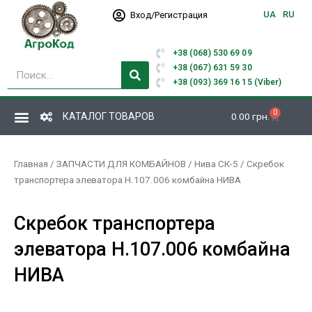
Перейти
UA
RU
Вход/Регистрация
к
содержимому
+38 (068) 530 69 09
Поиск
+38 (067) 631 59 30
+38 (093) 369 16 15 (Viber)
0
Корзина
КАТАЛОГ ТОВАРОВ
0.00
грн.
Главная
/
ЗАПЧАСТИ ДЛЯ КОМБАЙНОВ
/
Нива СК-5
/ Скребок
транспортера элеватора Н.107.006 комбайна НИВА
Скребок транспортера
элеватора Н.107.006 комбайна
НИВА