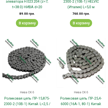
элеватора H.023.204 (z=7;
2300-2 (10B-1) HELVIC
t=38.0) НИВА d=20
(Италия) L=5,0 м
89.00
грн.
760.00
грн.
В корзину
В корзину
Этот
Эт
товар
тов
имеет
им
несколько
не
вариаций.
вар
Опции
Оп
можно
мо
выбрать
вы
на
на
странице
стр
Нива СК-5
Нива СК-5
товара.
тов
Роликовая цепь ПР-15,875-
Роликовая цепь ПР-25,4-
2300-2 (10B-1) Китай. L=2,5 /
6000 (16А-1, 80-1) Китай.