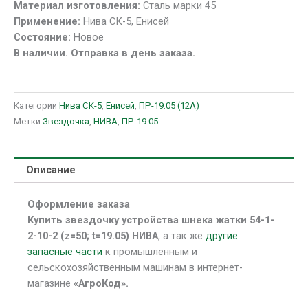
Материал изготовления:
Сталь марки 45
НИВА
Применение:
Нива СК-5, Енисей
Состояние:
Новое
В наличии. Отправка в день заказа.
Категории
Нива СК-5
,
Енисей
,
ПР-19.05 (12A)
Метки
Звездочка
,
НИВА
,
ПР-19.05
Описание
Оформление заказа
Купить звездочку устройства шнека жатки 54-1-
2-10-2 (z=50; t=19.05) НИВА
, а так же
другие
запасные части
к промышленным и
сельскохозяйственным машинам в интернет-
магазине
«АгроКод».