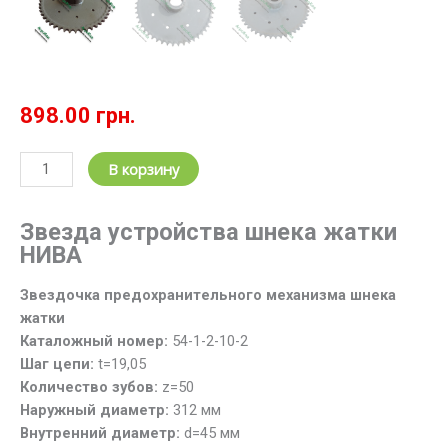
898.00
грн.
Количество
В корзину
товара
Звездочка
Звезда устройства шнека жатки
устройства
НИВА
шнека
жатки
Звездочка предохранительного механизма шнека
54-
жатки
1-
Каталожный номер:
54-1-2-10-2
2-
Шаг цепи:
t=19,05
10-
Количество зубов:
z=50
2
Наружный диаметр:
312 мм
(z=50;
Внутренний диаметр:
d=45 мм
t=19.05)