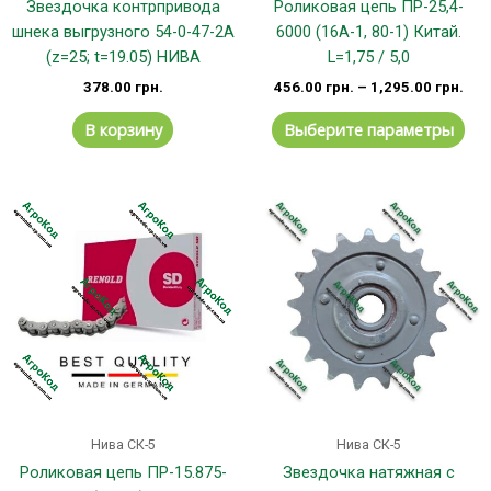
Звездочка контрпривода
Роликовая цепь ПР-25,4-
шнека выгрузного 54-0-47-2А
6000 (16А-1, 80-1) Китай.
(z=25; t=19.05) НИВА
L=1,75 / 5,0
378.00
грн.
456.00
грн.
–
1,295.00
грн.
В корзину
Выберите параметры
Нива СК-5
Нива СК-5
Роликовая цепь ПР-15.875-
Звездочка натяжная с