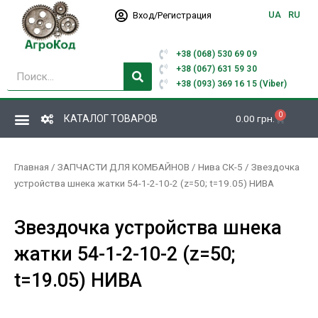
Перейти
UA
RU
Вход/Регистрация
к
содержимому
+38 (068) 530 69 09
Поиск
+38 (067) 631 59 30
+38 (093) 369 16 15 (Viber)
0
Корзина
КАТАЛОГ ТОВАРОВ
0.00
грн.
Главная
/
ЗАПЧАСТИ ДЛЯ КОМБАЙНОВ
/
Нива СК-5
/ Звездочка
устройства шнека жатки 54-1-2-10-2 (z=50; t=19.05) НИВА
Звездочка устройства шнека
жатки 54-1-2-10-2 (z=50;
t=19.05) НИВА