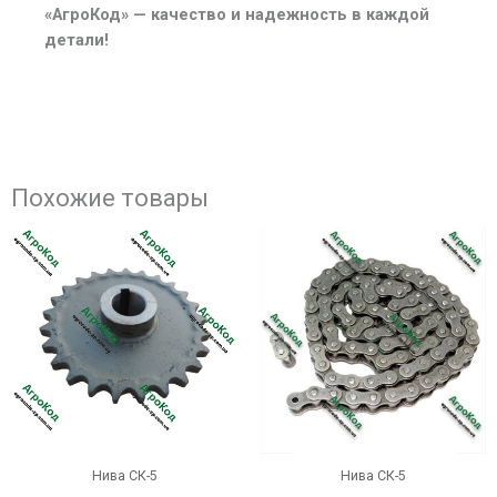
«АгроКод» — качество и надежность в каждой
детали!
Похожие товары
Эт
тов
им
не
вар
Оп
мо
вы
на
стр
Нива СК-5
Нива СК-5
тов